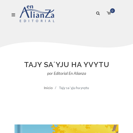
0
TAJY SA´YJU HA YVYTU
por Editorial En Alianza
Inicio
Tajy sa´yju ha yvytu