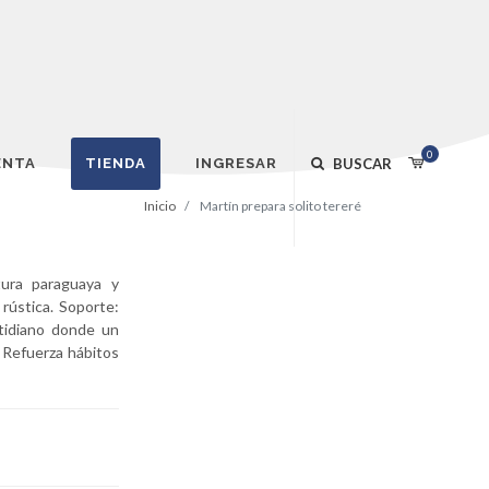
0
ENTA
TIENDA
INGRESAR
BUSCAR
Inicio
Martín prepara solito tereré
ura paraguaya y
 rústica. Soporte:
otidiano donde un
. Refuerza hábitos