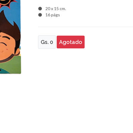
20 x 15 cm.
16 págs
Gs. 0
Agotado