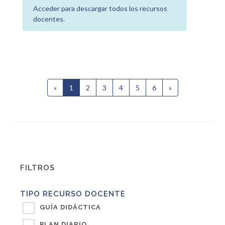
Acceder para descargar todos los recursos
docentes.
«
1
(current)
2
3
4
5
6
»
Siguiente
FILTROS
TIPO RECURSO DOCENTE
GUÍA DIDÁCTICA
PLAN DIARIO