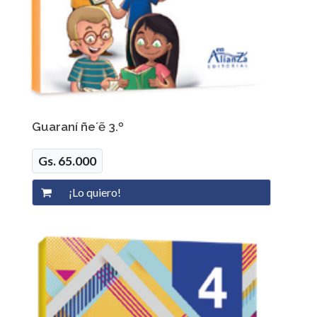
Guaraní ñe´ẽ 3.º
Gs. 65.000