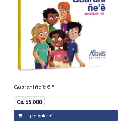
Guaraní ñe´ẽ 6.º
Gs. 65.000