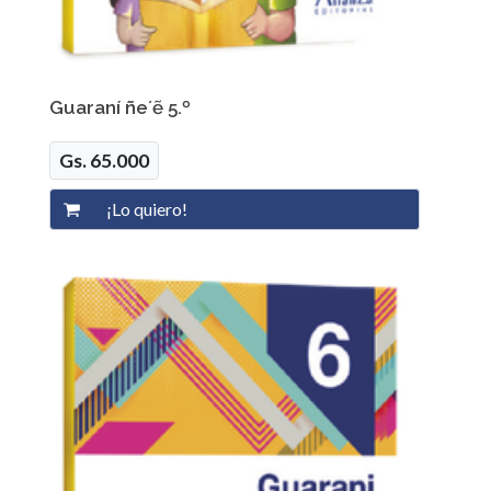
Guaraní ñe´ẽ 5.º
Gs. 65.000