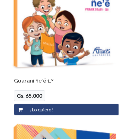
Guaraní ñe´ẽ 1.º
Gs. 65.000