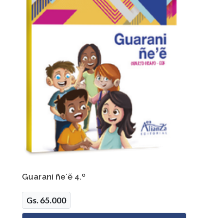
Guaraní ñe´ẽ 4.º
Gs. 65.000