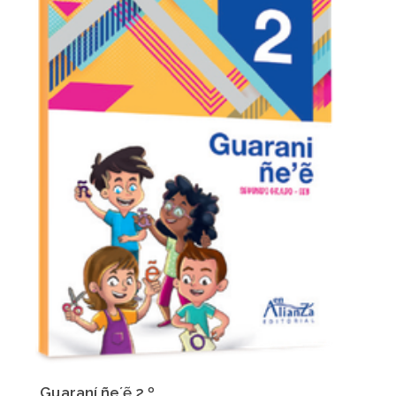
Guaraní ñe´ẽ 2.º